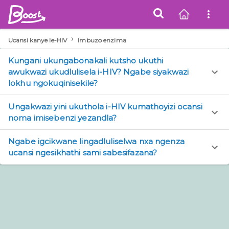
›
Ucansi kanye le-HIV
Imbuzo enzima
Kungani ukungabonakali kutsho ukuthi
awukwazi ukudlulisela i-HIV? Ngabe siyakwazi
lokhu ngokuqinisekile?
Ungakwazi yini ukuthola i-HIV kumathoyizi ocansi
noma imisebenzi yezandla?
Ngabe igcikwane lingadluliselwa nxa ngenza
ucansi ngesikhathi sami sabesifazana?